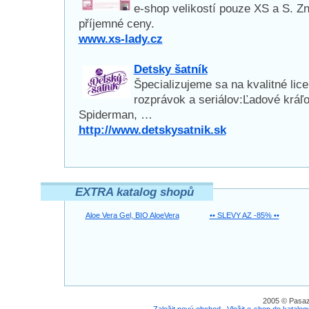
e-shop velikostí pouze XS a S. 
příjemné ceny.
www.xs-lady.cz
Detsky šatník
Špecializujeme sa na kvalitné lic
rozprávok a seriálov:Ľadové kráľ
Spiderman, …
http://www.detskysatnik.sk
EXTRA katalog shopů
Aloe Vera Gel, BIO AloeVera
•• SLEVY AZ -85% ••
2005 © Pasaz