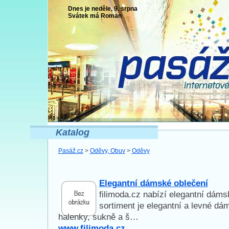
Dnes je neděle, 9. srpna
Svátek má
Roman
Katalog
Pasáž.cz
>
Oděvy, Obuv
>
Oděvy
Elegantní dámské oblečení
filimoda.cz nabízí elegantní dáms
sortiment je elegantní a levné dá
halenky, sukně a š…
www.filimoda.cz